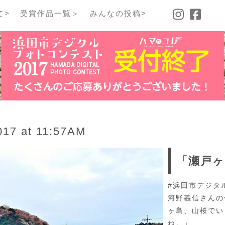
て>
受賞作品一覧＞
みんなの投稿>
7 at 11:57AM
「瀬戸ヶ
#浜田市デジタ
河野義信さんの
ヶ島、山桜でい
ね。」