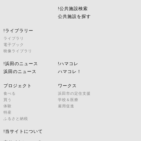
!公共施設検索
公共施設を探す
!ライブラリー
ライブラリ
電子ブック
映像ライブラリ
!浜田のニュース
!ハマコレ
浜田のニュース
ハマコレ！
プロジェクト
ワークス
食べる
浜田市の定住支援
買う
学校＆医療
体験
雇用促進
特産
ふるさと納税
!当サイトについて