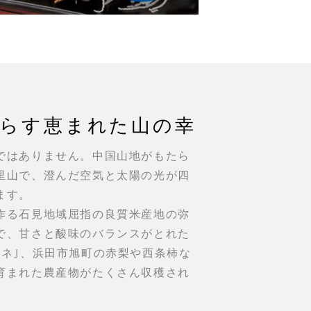
たらす
恵まれた山の幸
ではありません。中国山地がもたら
里山で、澄んだ空気と太陽の光が四
ます。
作る石見地域屈指の良質米産地の弥
で、甘さと酸味のバランスがとれた
ーネ｣、浜田市旭町の赤梨や西条柿な
育まれた農産物がたくさん収穫され