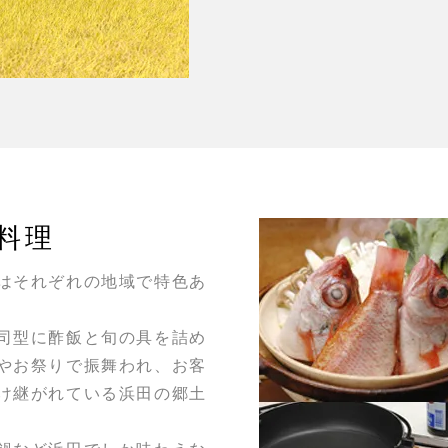
料理
はそれぞれの地域で特色あ
司型に酢飯と旬の具を詰め
やお祭りで振舞われ、お客
け継がれている浜田の郷土