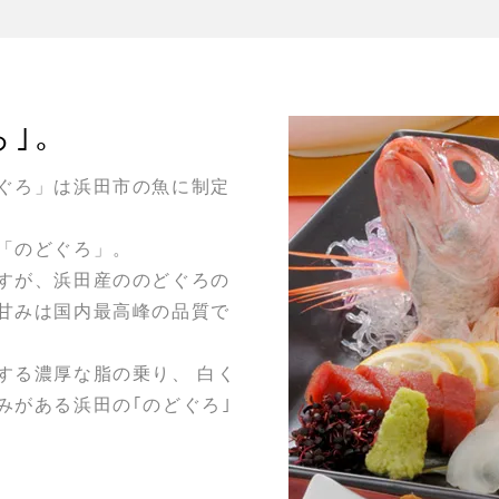
ろ｣。
ぐろ」は浜田市の魚に制定
「のどぐろ」。
すが、浜田産ののどぐろの
甘みは国内最高峰の品質で
する濃厚な脂の乗り、 白く
みがある浜田の｢のどぐろ｣