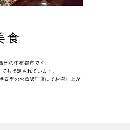
美食
西部の中核都市です。
しても指定されています。
田港四季のお魚認証店にてお召し上が