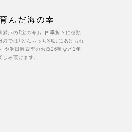
育んだ海の幸
養満点の｢宝の海｣。四季折々に種類
港では｢どんちっち3魚｣にあげられ
い｣や浜田港四季のお魚26種など1年
楽しみ頂けます。