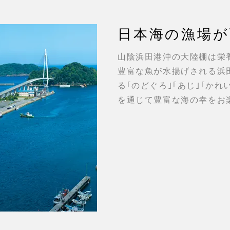
日本海の漁場が
山陰浜田港沖の大陸棚は栄
豊富な魚が水揚げされる浜田
る｢のどぐろ｣｢あじ｣｢かれ
を通じて豊富な海の幸をお