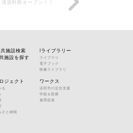
ヶ浦資料館オープン！！
公共施設検索
!ライブラリー
共施設を探す
ライブラリ
電子ブック
映像ライブラリ
ロジェクト
ワークス
べる
浜田市の定住支援
う
学校＆医療
験
雇用促進
産
るさと納税