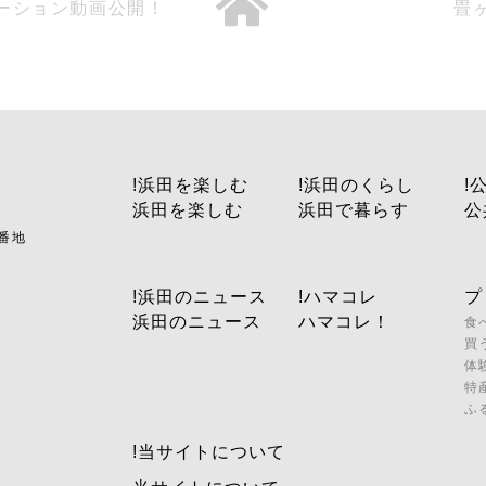
ーション動画公開！
畳
!浜田を楽しむ
!浜田のくらし
!
浜田を楽しむ
浜田で暮らす
公
1番地
!浜田のニュース
!ハマコレ
プ
浜田のニュース
ハマコレ！
食
買
体
特
ふ
!当サイトについて