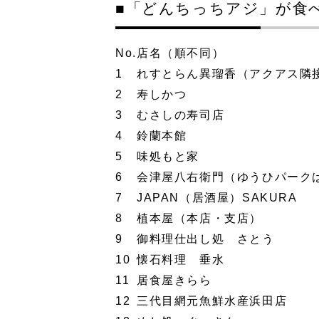
■「どんちっちアジ」が食べら
No.
店名（順不同）
1
れすとらん異瑠香（アクアス隣
2
寿しかつ
3
むさしの寿司店
4
鈴蘭本館
5
味処もと家
6
会津屋八右衛門（ゆうひパーク
7
JAPAN（居酒屋）SAKURA
8
植本屋（本店・支店）
9
御料理仕出し処 さとう
10
懐石料理 垂水
11
居食屋きらら
12
三代目網元魚鮮水産浜田店